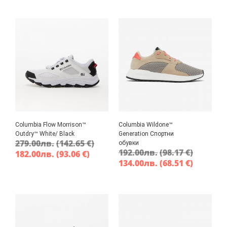
Columbia Flow Morrison™
Columbia Wildone™
Outdry™ White/ Black
Generation Спортни
279.00
лв.
(142.65 €)
обувки
192.00
лв.
(98.17 €)
182.00
лв.
(93.06 €)
134.00
лв.
(68.51 €)