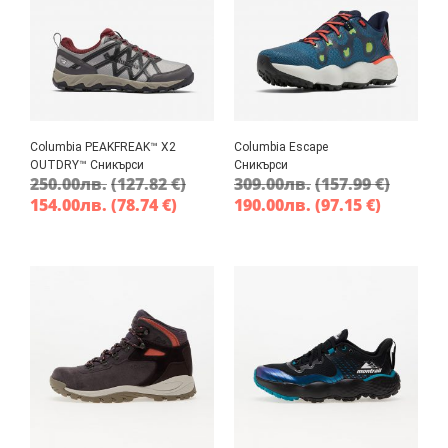
Columbia PEAKFREAK™ X2
Columbia Escape
OUTDRY™ Сникърси
Сникърси
250.00
лв.
(127.82 €)
309.00
лв.
(157.99 €)
154.00
лв.
(78.74 €)
190.00
лв.
(97.15 €)