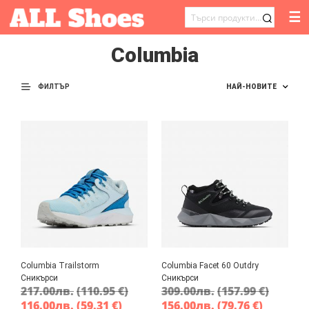
☰
ТЪРСЕНЕ
ЗА:
Columbia
ФИЛТЪР
Columbia Trailstorm
Columbia Facet 60 Outdry
Сникърси
Сникърси
217.00
лв.
(110.95 €)
309.00
лв.
(157.99 €)
116.00
лв.
(59.31 €)
156.00
лв.
(79.76 €)