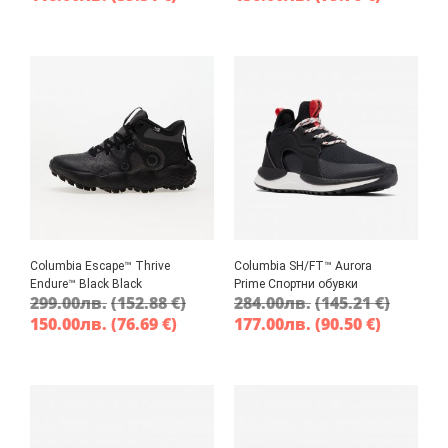
Columbia Escape™ Thrive
Columbia SH/FT™ Aurora
Endure™ Black Black
Prime Спортни обувки
299.00
лв.
(152.88 €)
284.00
лв.
(145.21 €)
150.00
лв.
(76.69 €)
177.00
лв.
(90.50 €)