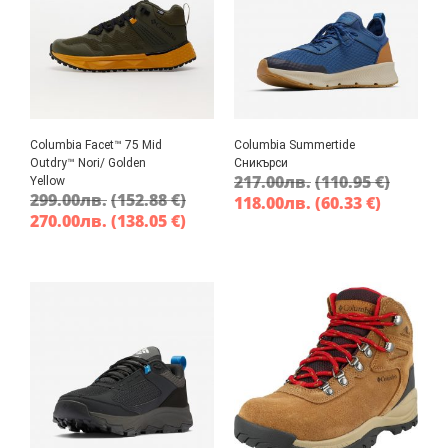
Columbia Facet™ 75 Mid
Columbia Summertide
Outdry™ Nori/ Golden
Сникърси
217.00
лв.
(110.95 €)
Yellow
299.00
лв.
(152.88 €)
118.00
лв.
(60.33 €)
270.00
лв.
(138.05 €)