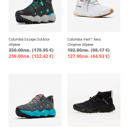
Columbia Escape Outdoor
Columbia Vent™ Aero
обувки
Спортни обувки
350.00
лв.
(178.95 €)
192.00
лв.
(98.17 €)
259.00
лв.
(132.42 €)
127.00
лв.
(64.93 €)