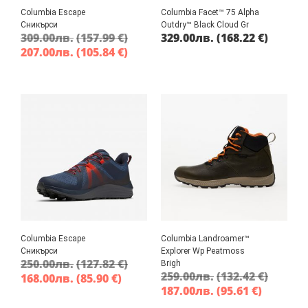
Columbia Escape
Columbia Facet™ 75 Alpha
Сникърси
Outdry™ Black Cloud Gr
309.00
лв.
(157.99 €)
329.00
лв.
(168.22 €)
207.00
лв.
(105.84 €)
Columbia Escape
Columbia Landroamer™
Сникърси
Explorer Wp Peatmoss
250.00
лв.
(127.82 €)
Brigh
259.00
лв.
(132.42 €)
168.00
лв.
(85.90 €)
187.00
лв.
(95.61 €)