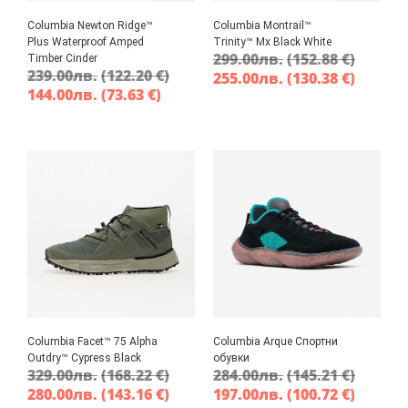
Columbia Newton Ridge™
Columbia Montrail™
Plus Waterproof Amped
Trinity™ Mx Black White
299.00
лв.
(152.88 €)
Timber Cinder
239.00
лв.
(122.20 €)
255.00
лв.
(130.38 €)
144.00
лв.
(73.63 €)
Columbia Facet™ 75 Alpha
Columbia Arque Спортни
Outdry™ Cypress Black
обувки
329.00
лв.
(168.22 €)
284.00
лв.
(145.21 €)
280.00
лв.
(143.16 €)
197.00
лв.
(100.72 €)