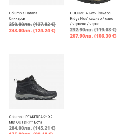
Columbia Hatana
COLUMBIA Боти ‘Newton
Сникърси
Ridge Plus’ кафяво / сиво
250.00
лв.
(127.82 €)
/ червено / черно
232.90
лв.
(119.08 €)
243.00
лв.
(124.24 €)
207.90
лв.
(106.30 €)
Columbia PEAKFREAK™ X2
MID OUTDRY™ Боти
284.00
лв.
(145.21 €)