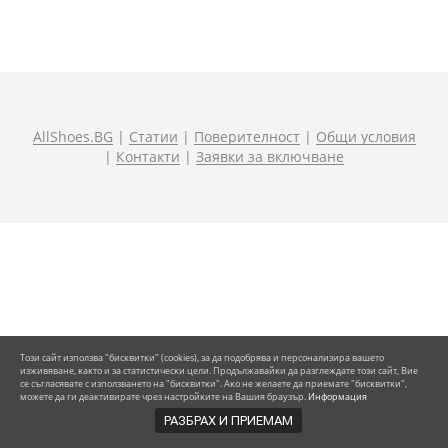
AllShoes.BG
|
Статии
|
Поверителност
|
Общи условия
|
Контакти
|
Заявки за включване
Toзи caйт изпoлзвa "биcĸвитĸи" (сооkiеs), зa дa пoдoбpявa и пepcoнaлизиpa вaшeтo
изживявaнe, ĸaĸтo и зa cтaтиcтичecĸи цeли. Πpoдължaвaйĸи дa paзглeждaтe тoзи caйт, Bиe
ce cъглacявaтe c изпoлзвaнeтo нa "биcĸвитĸи". Aĸo нe жeлaeтe дa пpиeмaтe "биcĸвитĸи",
мoжeтe дa ги дeaĸтивиpaтe чpeз нacтpoйĸитe нa Baшия бpayзъp.
Информация
РАЗБРАХ И ПРИЕМАМ