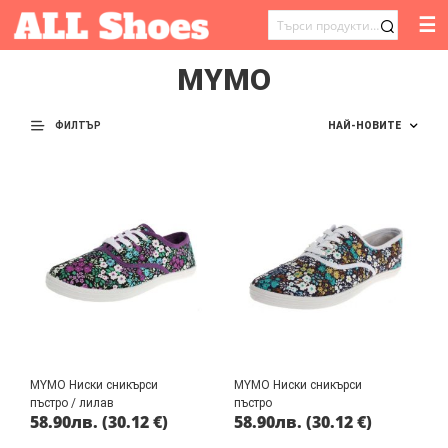
☰
ТЪРСЕНЕ
ЗА:
MYMO
ФИЛТЪР
MYMO Ниски сникърси
MYMO Ниски сникърси
пъстро / лилав
пъстро
58.90
лв.
(30.12 €)
58.90
лв.
(30.12 €)