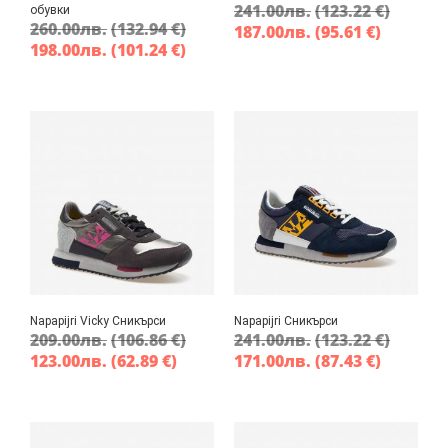
241.00
лв.
(123.22 €)
обувки
260.00
лв.
(132.94 €)
187.00
лв.
(95.61 €)
198.00
лв.
(101.24 €)
Napapijri Vicky Сникърси
Napapijri Сникърси
209.00
лв.
(106.86 €)
241.00
лв.
(123.22 €)
123.00
лв.
(62.89 €)
171.00
лв.
(87.43 €)