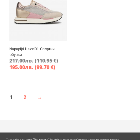
Napapijri Hazel01 Спортни
обувки
217.00
лв.
(110.95 €)
195.00
лв.
(99.70 €)
1
2
→
Toзи caйт изпoлзвa "биcĸвитĸи" (сооkiеs), зa дa пoдoбpявa и пepcoнaлизиpa вaшeтo