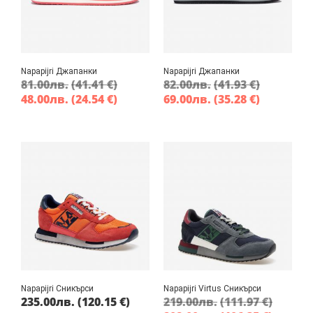
Napapijri Джапанки
Napapijri Джапанки
81.00
лв.
(41.41 €)
82.00
лв.
(41.93 €)
48.00
лв.
(24.54 €)
69.00
лв.
(35.28 €)
Napapijri Сникърси
Napapijri Virtus Сникърси
235.00
лв.
(120.15 €)
219.00
лв.
(111.97 €)