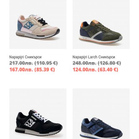
Napapijri Сникърси
Napapijri Larch Сникърси
217.00
лв.
(110.95 €)
248.00
лв.
(126.80 €)
167.00
лв.
(85.39 €)
124.00
лв.
(63.40 €)