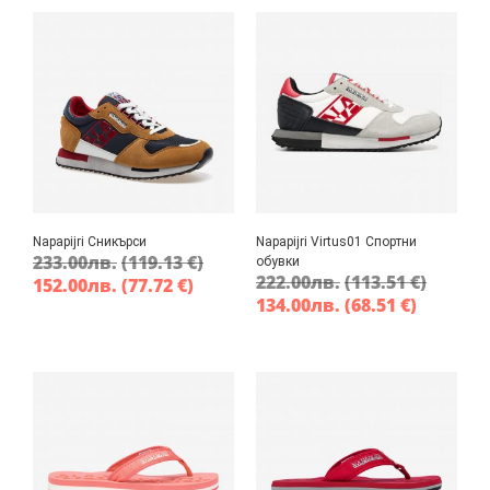
Napapijri Сникърси
Napapijri Virtus01 Спортни
233.00
лв.
(119.13 €)
обувки
222.00
лв.
(113.51 €)
152.00
лв.
(77.72 €)
134.00
лв.
(68.51 €)