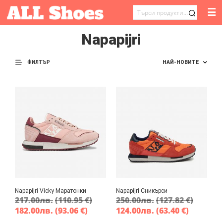
☰
ТЪРСЕНЕ
ЗА:
Napapijri
ФИЛТЪР
Napapijri Vicky Маратонки
Napapijri Сникърси
217.00
лв.
(110.95 €)
250.00
лв.
(127.82 €)
182.00
лв.
(93.06 €)
124.00
лв.
(63.40 €)