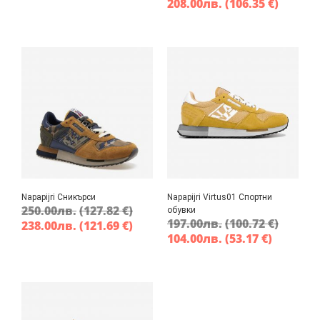
208.00
лв.
(106.35 €)
Napapijri Сникърси
Napapijri Virtus01 Спортни
250.00
лв.
(127.82 €)
обувки
197.00
лв.
(100.72 €)
238.00
лв.
(121.69 €)
104.00
лв.
(53.17 €)