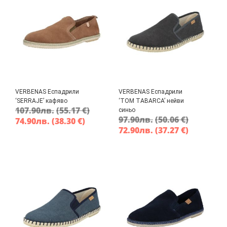
VERBENAS Еспадрили
VERBENAS Еспадрили
‘SERRAJE’ кафяво
‘TOM TABARCA’ нейви
107.90
лв.
(55.17 €)
синьо
97.90
лв.
(50.06 €)
74.90
лв.
(38.30 €)
72.90
лв.
(37.27 €)