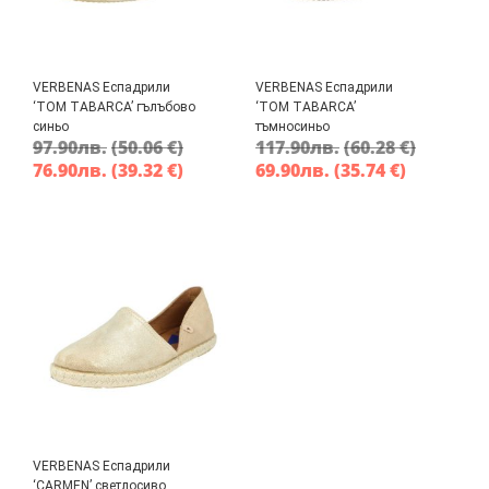
VERBENAS Еспадрили
VERBENAS Еспадрили
‘TOM TABARCA’ гълъбово
‘TOM TABARCA’
синьо
тъмносиньо
97.90
лв.
(50.06 €)
117.90
лв.
(60.28 €)
76.90
лв.
(39.32 €)
69.90
лв.
(35.74 €)
VERBENAS Еспадрили
‘CARMEN’ светлосиво