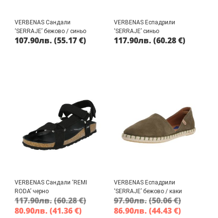
VERBENAS Сандали
VERBENAS Еспадрили
‘SERRAJE’ бежово / синьо
‘SERRAJE’ синьо
107.90
лв.
(55.17 €)
117.90
лв.
(60.28 €)
VERBENAS Сандали ‘REMI
VERBENAS Еспадрили
RODA’ черно
‘SERRAJE’ бежово / каки
117.90
лв.
(60.28 €)
97.90
лв.
(50.06 €)
80.90
лв.
(41.36 €)
86.90
лв.
(44.43 €)