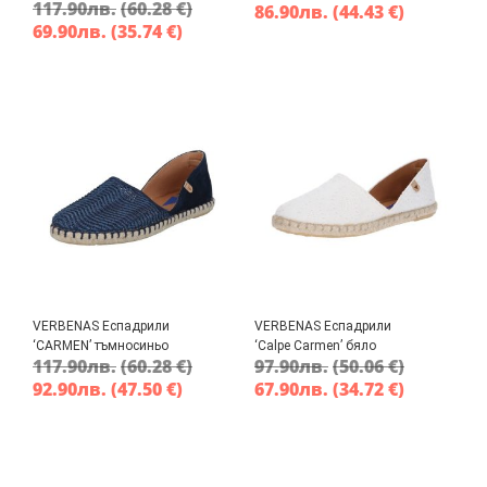
117.90
лв.
(60.28 €)
86.90
лв.
(44.43 €)
69.90
лв.
(35.74 €)
VERBENAS Еспадрили
VERBENAS Еспадрили
‘CARMEN’ тъмносиньо
‘Calpe Carmen’ бяло
117.90
лв.
(60.28 €)
97.90
лв.
(50.06 €)
92.90
лв.
(47.50 €)
67.90
лв.
(34.72 €)