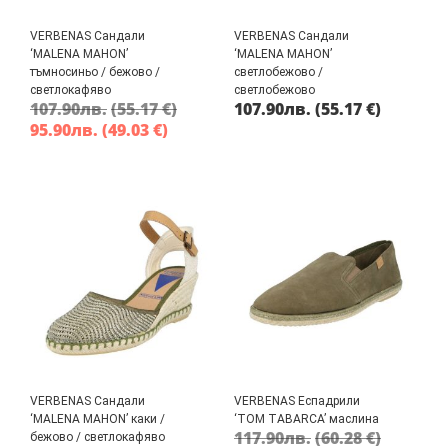
VERBENAS Сандали
VERBENAS Сандали
‘MALENA MAHON’
‘MALENA MAHON’
тъмносиньо / бежово /
светлобежово /
светлокафяво
светлобежово
107.90
лв.
(55.17 €)
107.90
лв.
(55.17 €)
95.90
лв.
(49.03 €)
VERBENAS Сандали
VERBENAS Еспадрили
‘MALENA MAHON’ каки /
‘TOM TABARCA’ маслина
117.90
лв.
(60.28 €)
бежово / светлокафяво