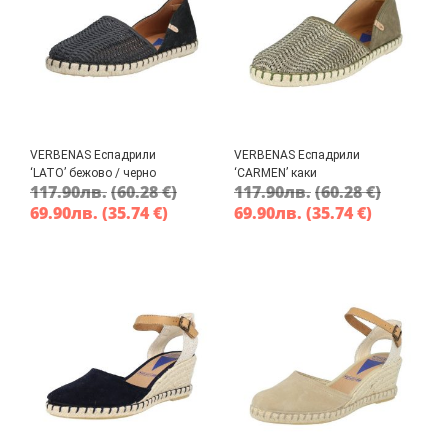
VERBENAS Еспадрили
VERBENAS Еспадрили
‘LATO’ бежово / черно
‘CARMEN’ каки
117.90
лв.
(60.28 €)
117.90
лв.
(60.28 €)
69.90
лв.
(35.74 €)
69.90
лв.
(35.74 €)