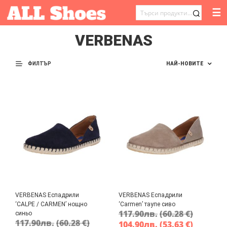
☰
ТЪРСЕНЕ
ЗА:
VERBENAS
ФИЛТЪР
VERBENAS Еспадрили
VERBENAS Еспадрили
‘CALPE / CARMEN’ нощно
‘Carmen’ таупе сиво
117.90
лв.
(60.28 €)
синьо
117.90
лв.
(60.28 €)
104.90
лв.
(53.63 €)