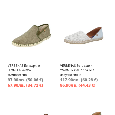
VERBENAS Еспадрили
VERBENAS Еспадрили
‘TOM TABARCA’
‘CARMEN CALPE’ бяло /
тъмнозелено
лазурно синьо
97.90
лв.
(50.06 €)
117.90
лв.
(60.28 €)
67.90
лв.
(34.72 €)
86.90
лв.
(44.43 €)