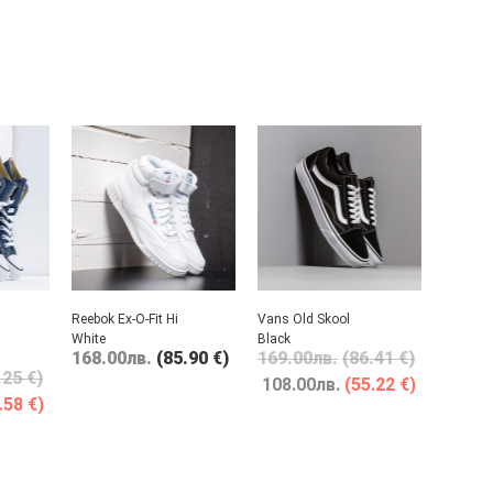
Reebok Ex-O-Fit Hi
Vans Old Skool
White
Black
168.00
лв.
(85.90 €)
169.00
лв.
(86.41 €)
.25 €)
108.00
лв.
(55.22 €)
.58 €)