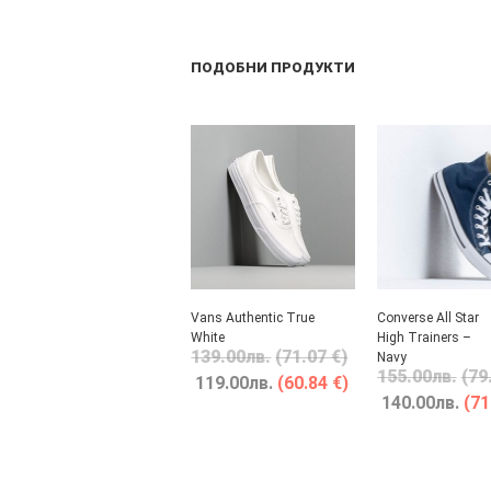
ПОДОБНИ ПРОДУКТИ
Vans Authentic True
Converse All Star
White
High Trainers –
139.00
лв.
(71.07 €)
Navy
155.00
лв.
(79
119.00
лв.
(60.84 €)
140.00
лв.
(71