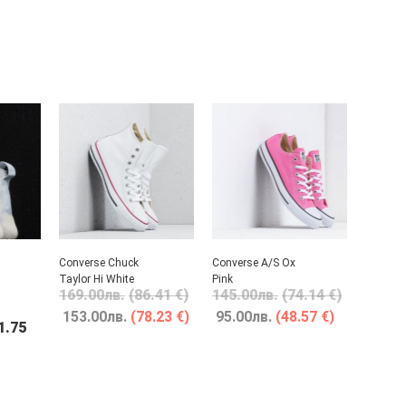
Converse Chuck
Converse A/S Ox
Taylor Hi White
Pink
169.00
лв.
(86.41 €)
145.00
лв.
(74.14 €)
153.00
лв.
(78.23 €)
95.00
лв.
(48.57 €)
1.75