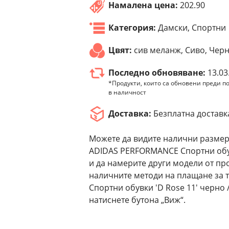
Намалена цена:
202.90
Категория:
Дамски, Спортни
Цвят:
сив меланж, Сиво, Чер
Последно обновяване:
13.03
*Продукти, които са обновени преди по
в наличност
Доставка:
Безплатна доставк
Можете да видите налични размер
ADIDAS PERFORMANCE Спортни обувк
и да намерите други модели от пр
наличните методи на плащане за
Спортни обувки 'D Rose 11' черно 
натиснете бутона „Виж“.