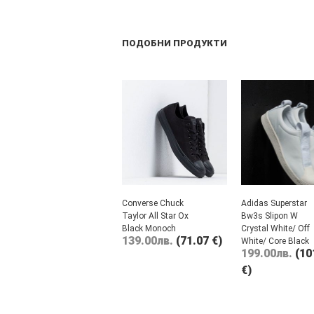
ПОДОБНИ ПРОДУКТИ
Converse Chuck
Adidas Superstar
Taylor All Star Ox
Bw3s Slipon W
Black Monoch
Crystal White/ Off
139.00
лв.
(71.07 €)
White/ Core Black
199.00
лв.
(10
€)