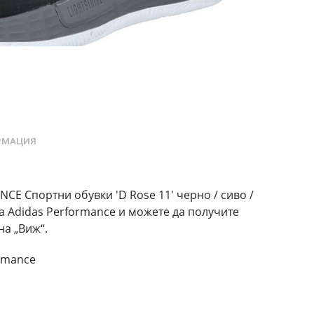
РМАЦИЯ
E Спортни обувки 'D Rose 11' черно / сиво /
ка Adidas Performance и можете да получите
на „Виж“.
rmance