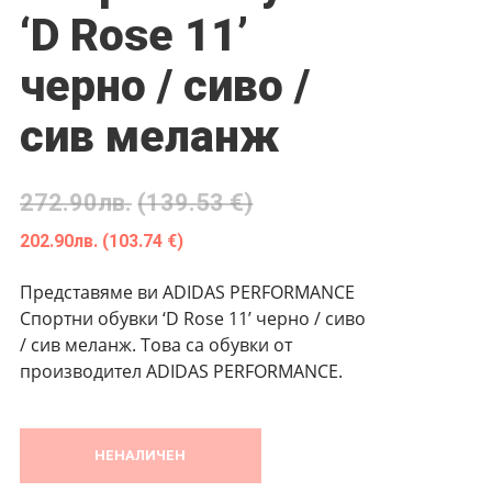
‘D Rose 11’
черно / сиво /
сив меланж
272.90
лв.
(139.53 €)
202.90
лв.
(103.74 €)
Представяме ви ADIDAS PERFORMANCE
Спортни обувки ‘D Rose 11’ черно / сиво
/ сив меланж. Това са обувки от
производител ADIDAS PERFORMANCE.
НЕНАЛИЧЕН