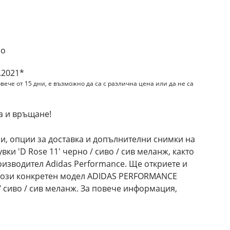
но
.2021*
вече от 15 дни, е възможно да са с различна цена или да не са
а и връщане!
и, опции за доставка и допълнителни снимки на
и 'D Rose 11' черно / сиво / сив меланж, както
оизводител Adidas Performance. Ще откриете и
 този конкретен модел ADIDAS PERFORMANCE
/ сиво / сив меланж. За повече информация,