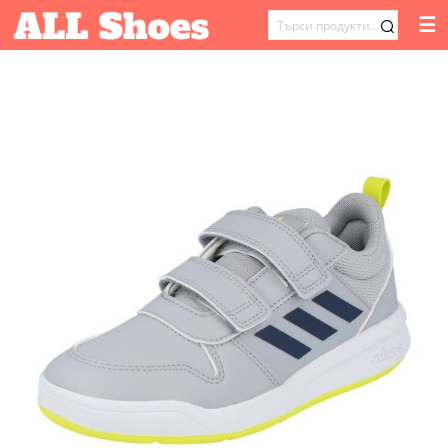
☰
ТЪРСЕНЕ
ЗА: