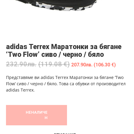
adidas Terrex Маратонки за бягане
‘Two Flow’ сиво / черно / бяло
232.90
лв.
(119.08 €)
207.90
лв.
(106.30 €)
Представяме ви adidas Terrex Маратонки за бягане ‘Two
Flow’ сиво / черно / бяло. Това са обувки от производител
adidas Terrex.
НЕНАЛИЧЕ
Н