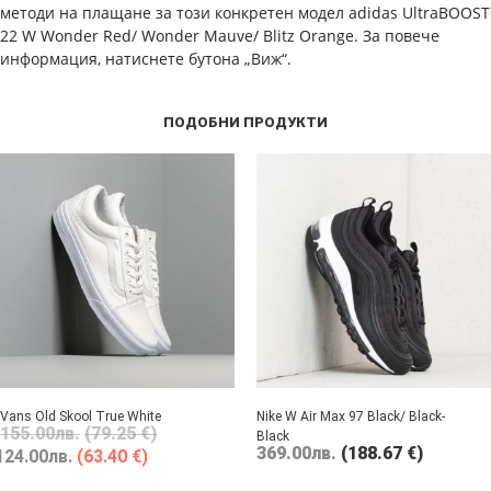
методи на плащане за този конкретен модел adidas UltraBOOST
22 W Wonder Red/ Wonder Mauve/ Blitz Orange. За повече
информация, натиснете бутона „Виж“.
ПОДОБНИ ПРОДУКТИ
Vans Old Skool True White
Nike W Air Max 97 Black/ Black-
155.00
лв.
(79.25 €)
Black
369.00
лв.
(188.67 €)
124.00
лв.
(63.40 €)