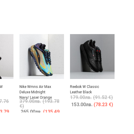
 W
Nike Wmns Air Max
Reebok W Classic
Deluxe Midnight
Leather Black
179.00
лв.
(91.52 €)
Navy/ Laser Orange
7.76
379.00
лв.
(193.78
153.00
лв.
(78.23 €)
€)
3.79
265.00
лв.
(135.49
€)