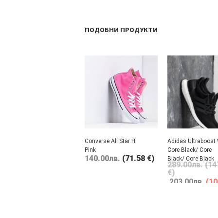
ПОДОБНИ ПРОДУКТИ
Converse All Star Hi
Adidas Ultraboost
Pink
Core Black/ Core
140.00
лв.
(71.58 €)
Black/ Core Black
289.00
лв.
(14
€)
203.00
лв.
(10
€)