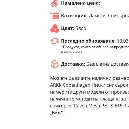
Намалена цена:
Категория:
Дамски, Сникърс
Цвят:
Бяло
Последно обновяване:
13.03
*Продукти, които са обновени преди по
в наличност
Доставка:
Безплатна доставк
Можете да видите налични размер
ARKK Copenhagen Ниски сникърси 'R
намерите други модели от произв
наличните методи на плащане за 
сникърси 'Raven Mesh PET S-E15' 
„Виж“.