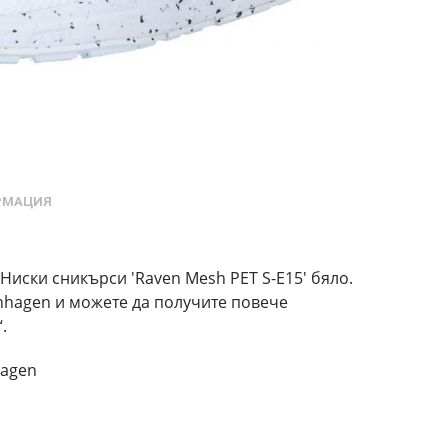
РМАЦИЯ
иски сникърси 'Raven Mesh PET S-E15' бяло.
nhagen и можете да получите повече
.
agen