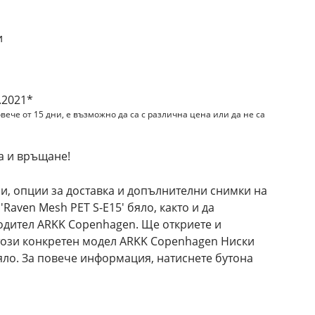
и
.2021*
вече от 15 дни, е възможно да са с различна цена или да не са
а и връщане!
и, опции за доставка и допълнителни снимки на
aven Mesh PET S-E15' бяло, както и да
одител ARKK Copenhagen. Ще откриете и
този конкретен модел ARKK Copenhagen Ниски
бяло. За повече информация, натиснете бутона