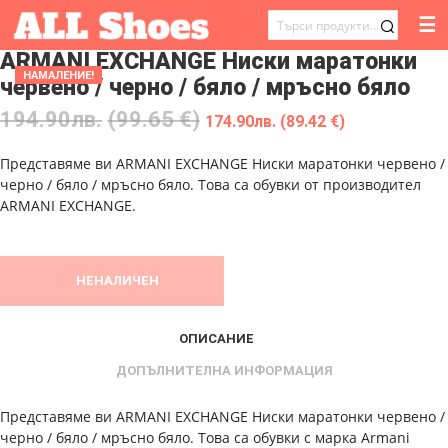
☰
ТЪРСЕНЕ
ARMANI EXCHANGE Ниски маратонки
ЗА:
НАМАЛЕНИЕ!
червено / черно / бяло / мръсно бяло
194.90
лв.
(99.65 €)
174.90
лв.
(89.42 €)
Представяме ви ARMANI EXCHANGE Ниски маратонки червено /
черно / бяло / мръсно бяло. Това са обувки от производител
ARMANI EXCHANGE.
НЕНАЛИЧЕН
ОПИСАНИЕ
ДОПЪЛНИТЕЛНА ИНФОРМАЦИЯ
Представяме ви ARMANI EXCHANGE Ниски маратонки червено /
черно / бяло / мръсно бяло. Това са обувки с марка Armani