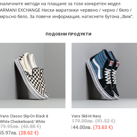
наличните методи на плащане за този конкретен модел
ARMANI EXCHANGE Ниски маратонки червено / черно / бяло /
мръсно бяло. За повече информация, натиснете бутона „Виж“.
ПОДОБНИ ПРОДУКТИ
Vans Classic Slip-On Black &
Vans Sk8-Hi Navy
179.00
лв.
(91.52 €)
White Checkerboard/ White
79.95
лв.
(40.88 €)
144.00
лв.
(73.63 €)
55.97
лв.
(28.62 €)