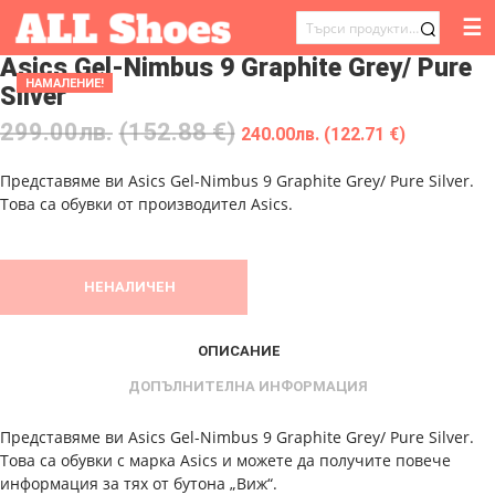
☰
ТЪРСЕНЕ
Asics Gel-Nimbus 9 Graphite Grey/ Pure
ЗА:
НАМАЛЕНИЕ!
Silver
299.00
лв.
(152.88 €)
240.00
лв.
(122.71 €)
Представяме ви Asics Gel-Nimbus 9 Graphite Grey/ Pure Silver.
Това са обувки от производител Asics.
НЕНАЛИЧЕН
ОПИСАНИЕ
ДОПЪЛНИТЕЛНА ИНФОРМАЦИЯ
Представяме ви Asics Gel-Nimbus 9 Graphite Grey/ Pure Silver.
Това са обувки с марка Asics и можете да получите повече
информация за тях от бутона „Виж“.