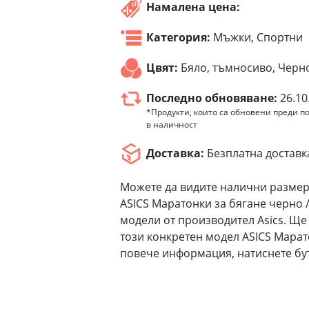
Намалена цена:
Категория:
Мъжки, Спортни
Цвят:
Бяло, тъмносиво, Черн
Последно обновяване:
26.10
*Продукти, които са обновени преди по
в наличност
Доставка:
Безплатна доставк
Можете да видите налични размер
ASICS Маратонки за бягане черно /
модели от производител Asics. Ще
този конкретен модел ASICS Марато
повече информация, натиснете бут