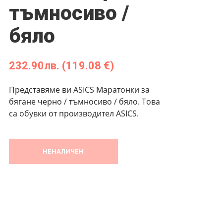
тъмносиво /
бяло
232.90
лв.
(119.08 €)
Представяме ви ASICS Маратонки за
бягане черно / тъмносиво / бяло. Това
са обувки от производител ASICS.
НЕНАЛИЧЕН