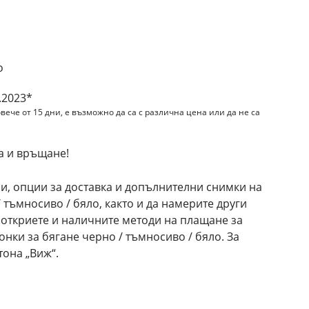
о
.2023*
вече от 15 дни, е възможно да са с различна цена или да не са
а и връщане!
и, опции за доставка и допълнителни снимки на
 тъмносиво / бяло, както и да намерите други
 откриете и наличните методи на плащане за
нки за бягане черно / тъмносиво / бяло. За
она „Виж“.