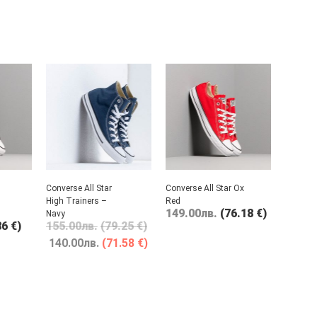
Converse All Star
Converse All Star Ox
High Trainers –
Red
149.00
лв.
(76.18 €)
Navy
86 €)
155.00
лв.
(79.25 €)
140.00
лв.
(71.58 €)