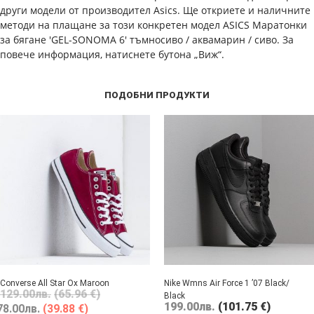
други модели от производител Asics. Ще откриете и наличните
методи на плащане за този конкретен модел ASICS Маратонки
за бягане 'GEL-SONOMA 6' тъмносиво / аквамарин / сиво. За
повече информация, натиснете бутона „Виж“.
ПОДОБНИ ПРОДУКТИ
Converse All Star Ox Maroon
Nike Wmns Air Force 1 ’07 Black/
129.00
лв.
(65.96 €)
Black
199.00
лв.
(101.75 €)
78.00
лв.
(39.88 €)