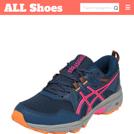
☰
ТЪРСЕНЕ
ЗА: