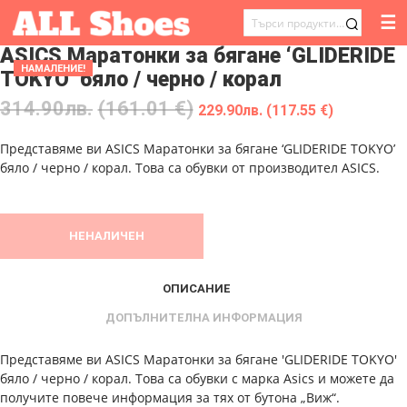
☰
ТЪРСЕНЕ
ASICS Маратонки за бягане ‘GLIDERIDE
ЗА:
НАМАЛЕНИЕ!
TOKYO’ бяло / черно / корал
314.90
лв.
(161.01 €)
229.90
лв.
(117.55 €)
Представяме ви ASICS Маратонки за бягане ‘GLIDERIDE TOKYO’
бяло / черно / корал. Това са обувки от производител ASICS.
НЕНАЛИЧЕН
ОПИСАНИЕ
ДОПЪЛНИТЕЛНА ИНФОРМАЦИЯ
Представяме ви ASICS Маратонки за бягане 'GLIDERIDE TOKYO'
бяло / черно / корал. Това са обувки с марка Asics и можете да
получите повече информация за тях от бутона „Виж“.