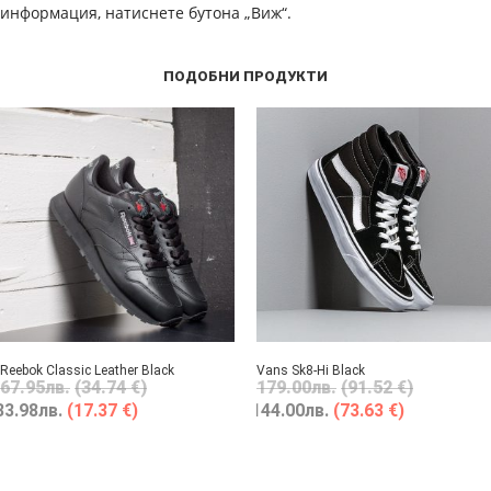
информация, натиснете бутона „Виж“.
ПОДОБНИ ПРОДУКТИ
Reebok Classic Leather Black
Vans Sk8-Hi Black
67.95
лв.
(34.74 €)
179.00
лв.
(91.52 €)
33.98
лв.
(17.37 €)
144.00
лв.
(73.63 €)