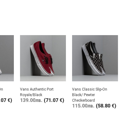
On
Vans Authentic Port
Vans Classic Slip-On
Royale/Black
Black/ Pewter
.07 €)
139.00
лв.
(71.07 €)
Checkerboard
115.00
лв.
(58.80 €)