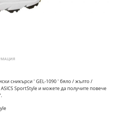
РМАЦИЯ
ски сникърси ' GEL-1090 ' бяло / жълто /
 ASICS SportStyle и можете да получите повече
.
yle