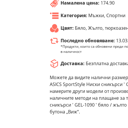
Намалена цена:
174.90
Категория:
Мъжки, Спортни
Цвят:
Бяло, Жълто, тюркоазе
Последно обновяване:
13.03
*Продукти, които са обновени преди по
в наличност
Доставка:
Безплатна доставк
Можете да видите налични размер
ASICS SportStyle Ниски сникърси ' 
намерите други модели от произво
наличните методи на плащане за т
сникърси ' GEL-1090 ' бяло / жълт
бутона „Виж“.