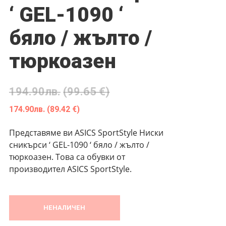
‘ GEL-1090 ‘
бяло / жълто /
тюркоазен
194.90
лв.
(99.65 €)
174.90
лв.
(89.42 €)
Представяме ви ASICS SportStyle Ниски
сникърси ‘ GEL-1090 ‘ бяло / жълто /
тюркоазен. Това са обувки от
производител ASICS SportStyle.
НЕНАЛИЧЕН