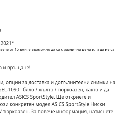
н
.2021*
вече от 15 дни, е възможно да са с различна цена или да не са
а и връщане!
и, опции за доставка и допълнителни снимки на
GEL-1090 ' бяло / жълто / тюркоазен, както и да
дител ASICS SportStyle. Ще откриете и
ози конкретен модел ASICS SportStyle Ниски
о / тюркоазен. За повече информация, натиснете