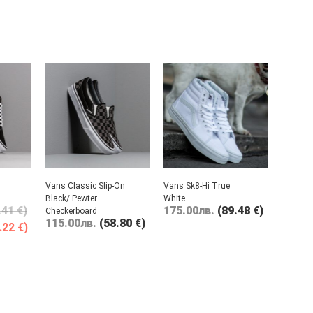
Vans Classic Slip-On
Vans Sk8-Hi True
Black/ Pewter
White
.41 €)
175.00
лв.
(89.48 €)
Checkerboard
115.00
лв.
(58.80 €)
.22 €)