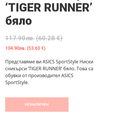
‘TIGER RUNNER’
бяло
117.90
лв.
(60.28 €)
104.90
лв.
(53.63 €)
Представяме ви ASICS SportStyle Ниски
сникърси ‘TIGER RUNNER’ бяло. Това са
обувки от производител ASICS
SportStyle.
НЕНАЛИЧЕН