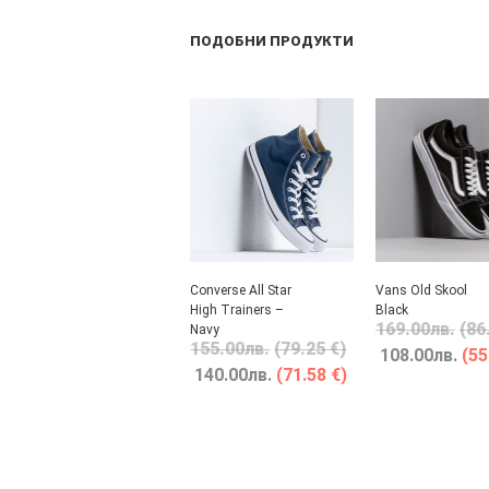
ПОДОБНИ ПРОДУКТИ
Converse All Star
Vans Old Skool
High Trainers –
Black
169.00
лв.
(86
Navy
155.00
лв.
(79.25 €)
108.00
лв.
(55
140.00
лв.
(71.58 €)