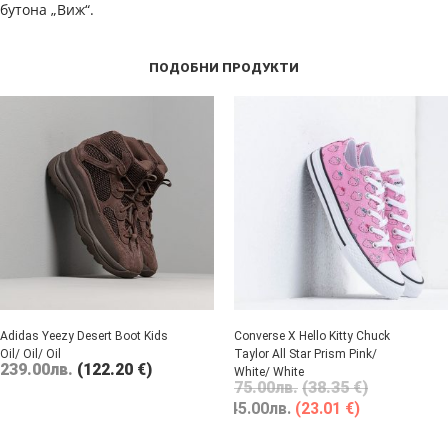
бутона „Виж“.
ПОДОБНИ ПРОДУКТИ
Adidas Yeezy Desert Boot Kids
Converse X Hello Kitty Chuck
Oil/ Oil/ Oil
Taylor All Star Prism Pink/
239.00
лв.
(122.20 €)
White/ White
75.00
лв.
(38.35 €)
45.00
лв.
(23.01 €)