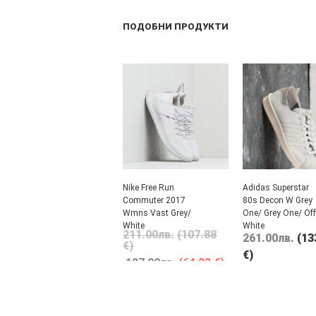
ПОДОБНИ ПРОДУКТИ
Nike Free Run
Adidas Superstar
Commuter 2017
80s Decon W Grey
Wmns Vast Grey/
One/ Grey One/ Off
White
White
211.00
лв.
(107.88
261.00
лв.
(13
€)
€)
127.00
лв.
(64.93 €)