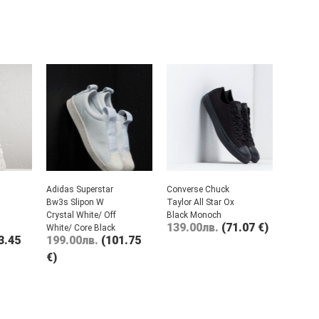
Adidas Superstar
Converse Chuck
Bw3s Slipon W
Taylor All Star Ox
Crystal White/ Off
Black Monoch
139.00
лв.
(71.07 €)
White/ Core Black
3.45
199.00
лв.
(101.75
€)