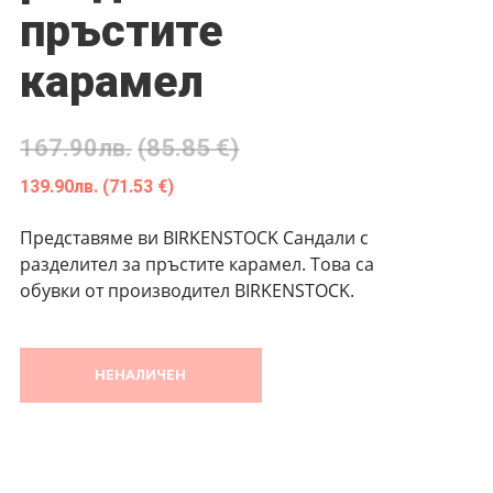
пръстите
карамел
167.90
лв.
(85.85 €)
139.90
лв.
(71.53 €)
Представяме ви BIRKENSTOCK Сандали с
разделител за пръстите карамел. Това са
обувки от производител BIRKENSTOCK.
НЕНАЛИЧЕН