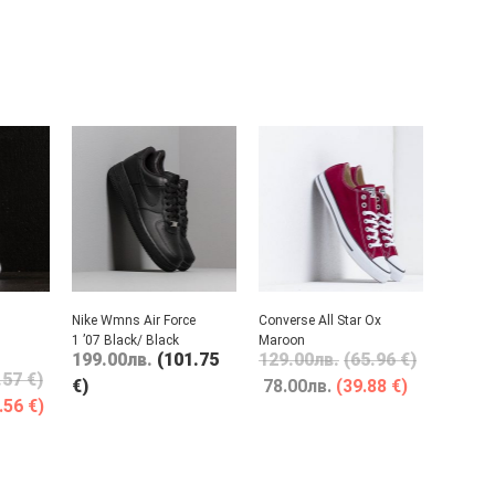
Nike Wmns Air Force
Converse All Star Ox
1 ’07 Black/ Black
Maroon
199.00
лв.
(101.75
129.00
лв.
(65.96 €)
.57 €)
€)
78.00
лв.
(39.88 €)
.56 €)