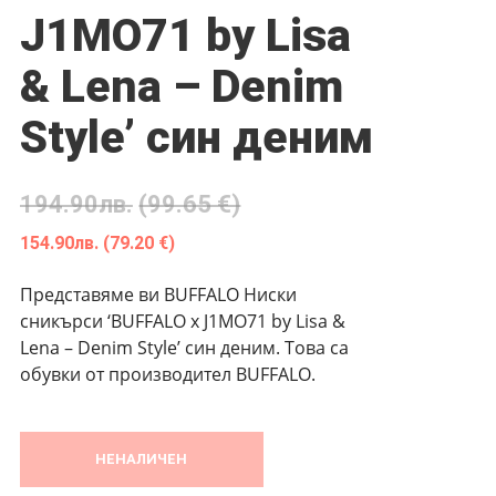
J1MO71 by Lisa
& Lena – Denim
Style’ син деним
194.90
лв.
(99.65 €)
154.90
лв.
(79.20 €)
Представяме ви BUFFALO Ниски
сникърси ‘BUFFALO x J1MO71 by Lisa &
Lena – Denim Style’ син деним. Това са
обувки от производител BUFFALO.
НЕНАЛИЧЕН