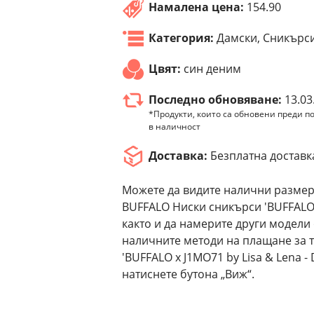
Намалена цена:
154.90
Категория:
Дамски, Сникърс
Цвят:
син деним
Последно обновяване:
13.03
*Продукти, които са обновени преди по
в наличност
Доставка:
Безплатна доставк
Можете да видите налични размер
BUFFALO Ниски сникърси 'BUFFALO x
както и да намерите други модели
наличните методи на плащане за 
'BUFFALO x J1MO71 by Lisa & Lena 
натиснете бутона „Виж“.