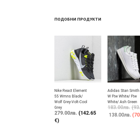
ПОДОБНИ ПРОДУКТИ
Nike React Element
Adidas Stan Smith
55 Wmns Black/
W Ftw White/ Ftw
Wolf Grey-Volt-Cool
White/ Ash Green
183.00
лв.
(93
Grey
279.00
лв.
(142.65
138.00
лв.
(70
€)