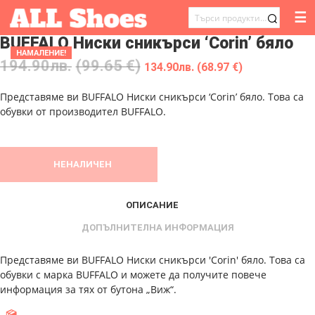
☰
ТЪРСЕНЕ
BUFFALO Ниски сникърси ‘Corin’ бяло
ЗА:
НАМАЛЕНИЕ!
194.90
лв.
(99.65 €)
134.90
лв.
(68.97 €)
Представяме ви BUFFALO Ниски сникърси ‘Corin’ бяло. Това са
обувки от производител BUFFALO.
НЕНАЛИЧЕН
ОПИСАНИЕ
ДОПЪЛНИТЕЛНА ИНФОРМАЦИЯ
Представяме ви BUFFALO Ниски сникърси 'Corin' бяло. Това са
обувки с марка BUFFALO и можете да получите повече
информация за тях от бутона „Виж“.