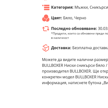
Категория:
Мъжки, Сникърс
Цвят:
Бяло, Черно
Последно обновяване:
30.03
*Продукти, които са обновени преди по
в наличност
Доставка:
Безплатна доставк
Можете да видите налични размер
BULLBOXER Ниски сникърси бяло / 
производител BULLBOXER. Ще откр
конкретен модел BULLBOXER Ниски
информация, натиснете бутона „Ви