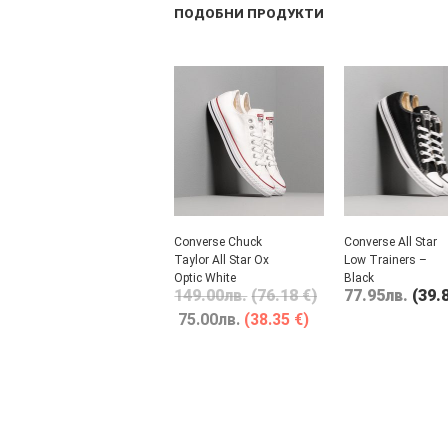
ПОДОБНИ ПРОДУКТИ
Converse Chuck
Converse All Star
Taylor All Star Ox
Low Trainers –
Optic White
Black
149.00
лв.
(76.18 €)
77.95
лв.
(39.
75.00
лв.
(38.35 €)