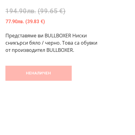
194.90
лв.
(99.65 €)
77.90
лв.
(39.83 €)
Представяме ви BULLBOXER Ниски
сникърси бяло / черно. Това са обувки
от производител BULLBOXER.
НЕНАЛИЧЕН