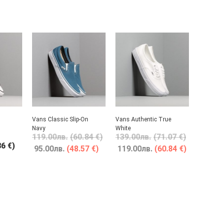
Vans Classic Slip-On
Vans Authentic True
Navy
White
119.00
лв.
(60.84 €)
139.00
лв.
(71.07 €)
86 €)
95.00
лв.
(48.57 €)
119.00
лв.
(60.84 €)