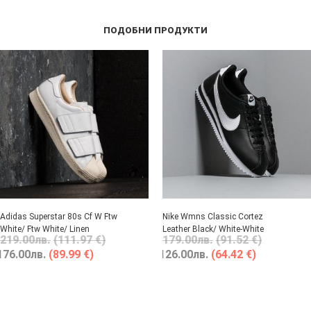
ПОДОБНИ ПРОДУКТИ
Adidas Superstar 80s Cf W Ftw
Nike Wmns Classic Cortez
White/ Ftw White/ Linen
Leather Black/ White-White
219.00
лв.
(111.97 €)
179.00
лв.
(91.52 €)
176.00
лв.
(89.99 €)
126.00
лв.
(64.42 €)