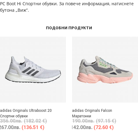
PC Boot Hi Спортни обувки. За повече информация, натиснете
бутона „Виж“.
ПОДОБНИ ПРОДУКТИ
adidas Originals Ultraboost 20
adidas Originals Falcon
Спортни обувки
Маратонки
356.00
лв.
(182.02 €)
190.00
лв.
(97.15 €)
267.00
лв.
(136.51 €)
142.00
лв.
(72.60 €)