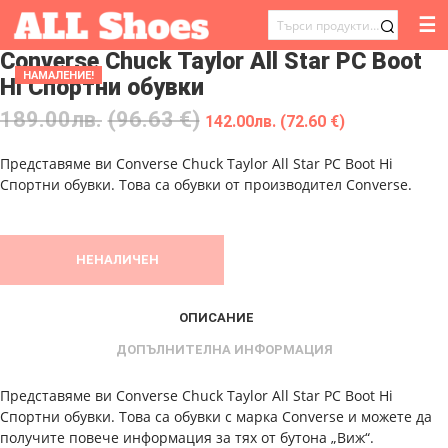
☰
ТЪРСЕНЕ
Converse Chuck Taylor All Star PC Boot
ЗА:
НАМАЛЕНИЕ!
Hi Спортни обувки
189.00
лв.
(96.63 €)
142.00
лв.
(72.60 €)
Представяме ви Converse Chuck Taylor All Star PC Boot Hi
Спортни обувки. Това са обувки от производител Converse.
НЕНАЛИЧЕН
ОПИСАНИЕ
ДОПЪЛНИТЕЛНА ИНФОРМАЦИЯ
Представяме ви Converse Chuck Taylor All Star PC Boot Hi
Спортни обувки. Това са обувки с марка Converse и можете да
получите повече информация за тях от бутона „Виж“.