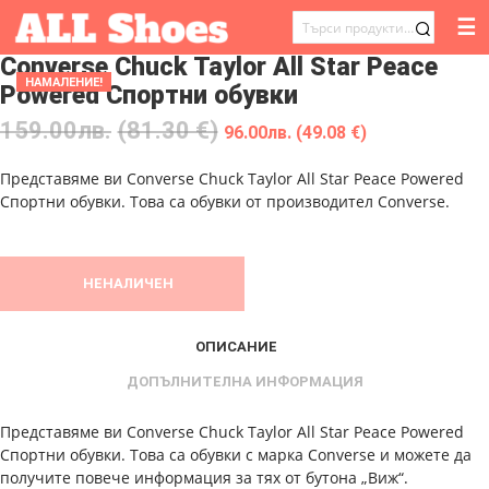
☰
ТЪРСЕНЕ
Converse Chuck Taylor All Star Peace
ЗА:
НАМАЛЕНИЕ!
Powered Спортни обувки
159.00
лв.
(81.30 €)
96.00
лв.
(49.08 €)
Представяме ви Converse Chuck Taylor All Star Peace Powered
Спортни обувки. Това са обувки от производител Converse.
НЕНАЛИЧЕН
ОПИСАНИЕ
ДОПЪЛНИТЕЛНА ИНФОРМАЦИЯ
Представяме ви Converse Chuck Taylor All Star Peace Powered
Спортни обувки. Това са обувки с марка Converse и можете да
получите повече информация за тях от бутона „Виж“.