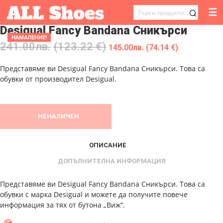
☰
ТЪРСЕНЕ
Desigual Fancy Bandana Сникърси
ЗА:
НАМАЛЕНИЕ!
241.00
лв.
(123.22 €)
145.00
лв.
(74.14 €)
Представяме ви Desigual Fancy Bandana Сникърси. Това са
обувки от производител Desigual.
НЕНАЛИЧЕН
ОПИСАНИЕ
ДОПЪЛНИТЕЛНА ИНФОРМАЦИЯ
Представяме ви Desigual Fancy Bandana Сникърси. Това са
обувки с марка Desigual и можете да получите повече
информация за тях от бутона „Виж“.