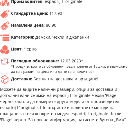
Производител:
espadrij l´originale
Стандартна цена:
117.90
Намалена цена:
80.90
Категория:
Дамски, Чехли и джапанки
Цвят:
Черно
Последно обновяване:
12.03.2023*
*Продукти, които са обновени преди повече от 15 дни, е възможно
да са с различна цена или да не са в наличност
Доставка:
Безплатна доставка и връщане!
Можете да видите налични размери, опции за доставка и
допълнителни снимки на espadrij l´originale Чехли 'Plage'
черно, както и да намерите други модели от производител
espadrij l´originale. Ще откриете и наличните методи на
плащане за този конкретен модел espadrij l´originale Чехли
'Plage' черно. За повече информация, натиснете бутона „Виж“.