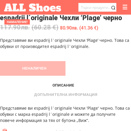
☰
ТЪРСЕНЕ
espadrij l´originale Чехли ‘Plage’ черно
ЗА:
НАМАЛЕНИЕ!
117.90
лв.
(60.28 €)
80.90
лв.
(41.36 €)
Представяме ви espadrij l´originale Чехли ‘Plage’ черно. Това са
обувки от производител espadrij l´originale.
НЕНАЛИЧЕН
ОПИСАНИЕ
ДОПЪЛНИТЕЛНА ИНФОРМАЦИЯ
Представяме ви espadrij l´originale Чехли 'Plage' черно. Това са
обувки с марка espadrij l´originale и можете да получите
повече информация за тях от бутона „Виж“.