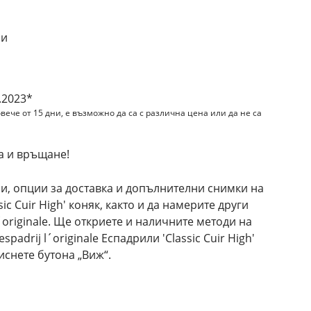
ли
.2023*
вече от 15 дни, е възможно да са с различна цена или да не са
а и връщане!
и, опции за доставка и допълнителни снимки на
ssic Cuir High' коняк, както и да намерите други
´originale. Ще откриете и наличните методи на
padrij l´originale Еспадрили 'Classic Cuir High'
иснете бутона „Виж“.