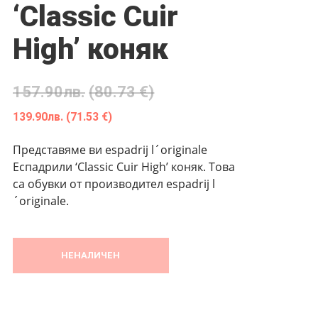
‘Classic Cuir
High’ коняк
157.90
лв.
(80.73 €)
139.90
лв.
(71.53 €)
Представяме ви espadrij l´originale
Еспадрили ‘Classic Cuir High’ коняк. Това
са обувки от производител espadrij l
´originale.
НЕНАЛИЧЕН