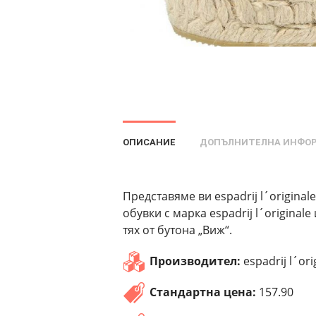
ОПИСАНИЕ
ДОПЪЛНИТЕЛНА ИНФО
Представяме ви espadrij l´originale
обувки с марка espadrij l´origina
тях от бутона „Виж“.
Производител:
espadrij l´ori
Стандартна цена:
157.90