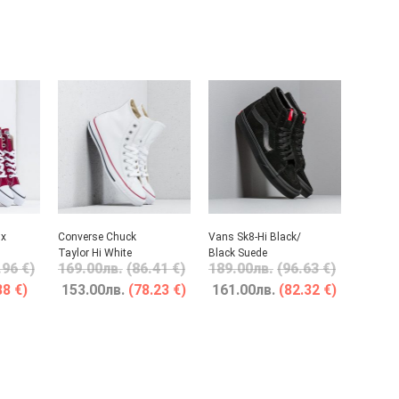
Ox
Converse Chuck
Vans Sk8-Hi Black/
Taylor Hi White
Black Suede
.96 €)
169.00
лв.
(86.41 €)
189.00
лв.
(96.63 €)
88 €)
153.00
лв.
(78.23 €)
161.00
лв.
(82.32 €)