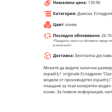
Намалена цена:
139.90
Категория:
Дамски, Еспадри
Цвят:
коняк
Последно обновяване:
26.10
*Продукти, които са обновени преди по
в наличност
Доставка:
Безплатна доставк
Можете да видите налични размер
espadrij l´originale Еспадрили 'Cla
модели от производител espadrij l
плащане за този конкретен модел es
коняк. За повече информация, нат