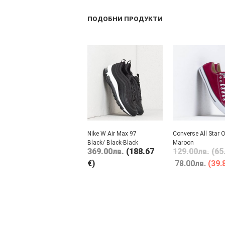
ПОДОБНИ ПРОДУКТИ
Nike W Air Max 97
Converse All Star 
Black/ Black-Black
Maroon
369.00
лв.
(188.67
129.00
лв.
(65
€)
78.00
лв.
(39.