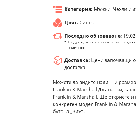
Категория:
Мъжки, Чехли и 
Цвят:
Синьо
Последно обновяване:
19.02
*Продукти, които са обновени преди по
в наличност
Доставка:
Цени започващи от
доставка!
Можете да видите налични размер
Franklin & Marshall Джапанки, как
Franklin & Marshall. Ще откриете 
конкретен модел Franklin & Marsh
бутона „Виж“.