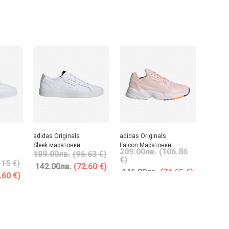
adidas Originals
adidas Originals
Sleek маратонки
Falcon Маратонки
209.00
лв.
(106.86
189.00
лв.
(96.63 €)
€)
.15 €)
142.00
лв.
(72.60 €)
146.00
лв.
(74.65 €)
.60 €)