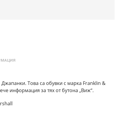
РМАЦИЯ
 Джапанки. Това са обувки с марка Franklin &
ече информация за тях от бутона „Виж“.
rshall