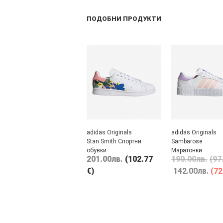
ПОДОБНИ ПРОДУКТИ
adidas Originals
adidas Originals
Stan Smith Спортни
Sambarose
обувки
Маратонки
201.00
лв.
(102.77
190.00
лв.
(97
€)
142.00
лв.
(72