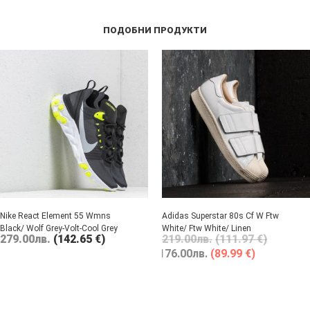
ПОДОБНИ ПРОДУКТИ
Nike React Element 55 Wmns
Adidas Superstar 80s Cf W Ftw
Black/ Wolf Grey-Volt-Cool Grey
White/ Ftw White/ Linen
279.00
лв.
(142.65 €)
219.00
лв.
(111.97 €)
176.00
лв.
(89.99 €)