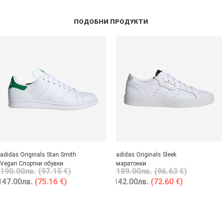
ПОДОБНИ ПРОДУКТИ
adidas Originals Stan Smith
adidas Originals Sleek
Vegan Спортни обувки
маратонки
190.00
лв.
(97.15 €)
189.00
лв.
(96.63 €)
147.00
лв.
(75.16 €)
142.00
лв.
(72.60 €)