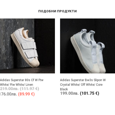
ПОДОБНИ ПРОДУКТИ
Adidas Superstar 80s Cf W Ftw
Adidas Superstar Bw3s Slipon W
White/ Ftw White/ Linen
Crystal White/ Off White/ Core
219.00
лв.
(111.97 €)
Black
199.00
лв.
(101.75 €)
176.00
лв.
(89.99 €)