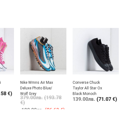
i
Nike Wmns Air Max
Converse Chuck
Deluxe Photo Blue/
Taylor All Star Ox
.58 €)
Wolf Grey
Black Monoch
379.00
лв.
(193.78
139.00
лв.
(71.07 €)
€)
189.00
лв.
(96.63 €)