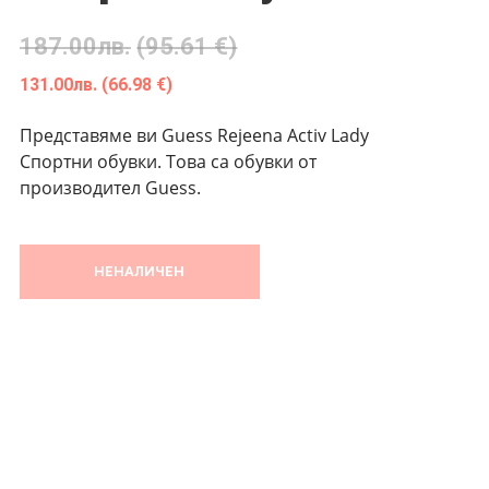
187.00
лв.
(95.61 €)
131.00
лв.
(66.98 €)
Представяме ви Guess Rejeena Activ Lady
Спортни обувки. Това са обувки от
производител Guess.
НЕНАЛИЧЕН