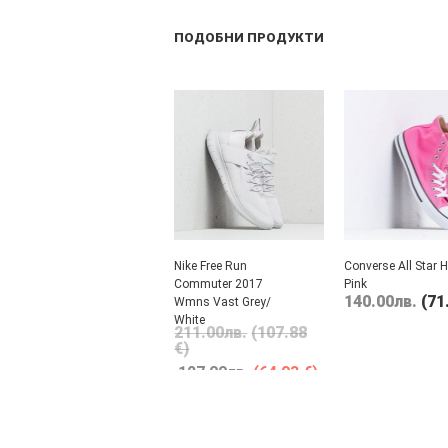
ПОДОБНИ ПРОДУКТИ
Nike Free Run
Converse All Star H
Commuter 2017
Pink
140.00
лв.
(71
Wmns Vast Grey/
White
211.00
лв.
(107.88
€)
127.00
лв.
(64.93 €)