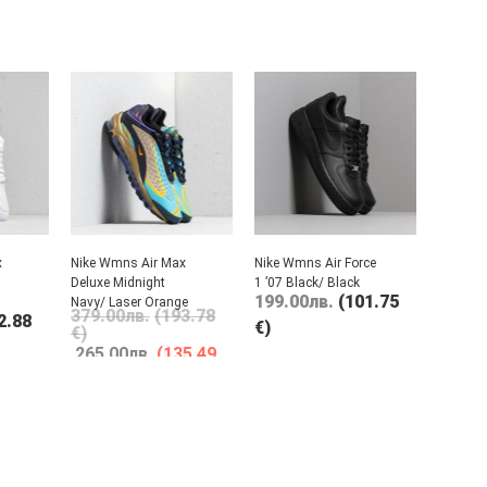
x
Nike Wmns Air Max
Nike Wmns Air Force
Deluxe Midnight
1 ’07 Black/ Black
199.00
лв.
(101.75
Navy/ Laser Orange
379.00
лв.
(193.78
2.88
€)
€)
265.00
лв.
(135.49
€)