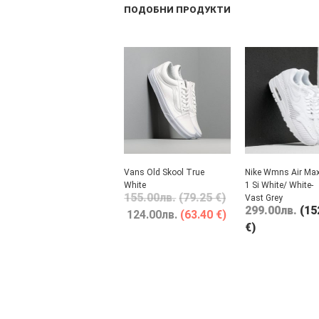
ПОДОБНИ ПРОДУКТИ
Vans Old Skool True
Nike Wmns Air Ma
White
1 Si White/ White-
155.00
лв.
(79.25 €)
Vast Grey
299.00
лв.
(15
124.00
лв.
(63.40 €)
€)