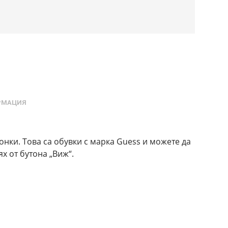
РМАЦИЯ
нки. Това са обувки с марка Guess и можете да
х от бутона „Виж“.