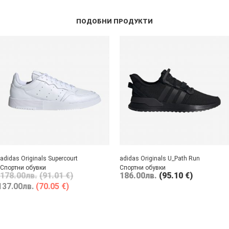
ПОДОБНИ ПРОДУКТИ
adidas Originals Supercourt
adidas Originals U_Path Run
Спортни обувки
Спортни обувки
178.00
лв.
(91.01 €)
186.00
лв.
(95.10 €)
137.00
лв.
(70.05 €)