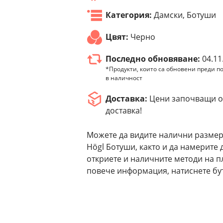
Категория:
Дамски, Ботуши
Цвят:
Черно
Последно обновяване:
04.11
*Продукти, които са обновени преди по
в наличност
Доставка:
Цени започващи от
доставка!
Можете да видите налични размер
Högl Ботуши, както и да намерите
откриете и наличните методи на п
повече информация, натиснете бут