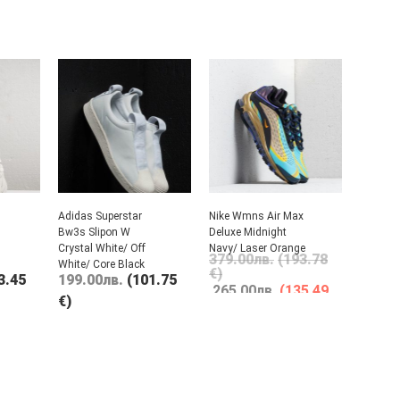
Adidas Superstar
Nike Wmns Air Max
Bw3s Slipon W
Deluxe Midnight
Crystal White/ Off
Navy/ Laser Orange
379.00
лв.
(193.78
White/ Core Black
€)
3.45
199.00
лв.
(101.75
265.00
лв.
(135.49
€)
€)