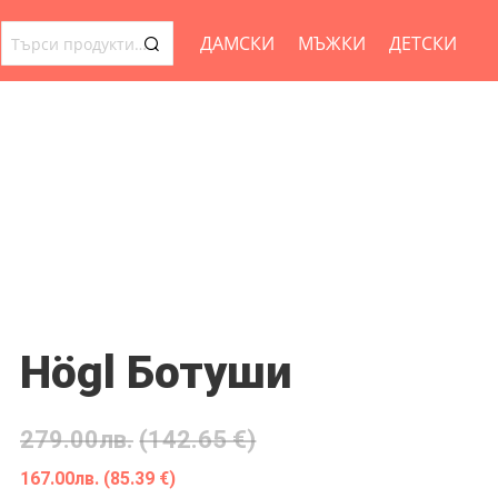
ДАМСКИ
МЪЖКИ
ДЕТСКИ
ТЪРСЕНЕ
ЗА:
Högl Ботуши
279.00
лв.
(142.65 €)
167.00
лв.
(85.39 €)