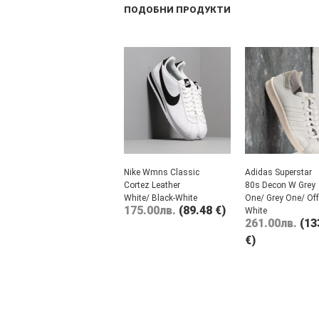
ПОДОБНИ ПРОДУКТИ
Nike Wmns Classic
Adidas Superstar
Cortez Leather
80s Decon W Grey
White/ Black-White
One/ Grey One/ Off
175.00
лв.
(89.48 €)
White
261.00
лв.
(13
€)