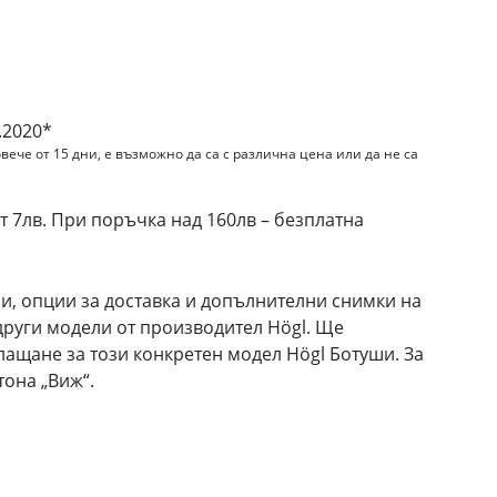
.2020*
вече от 15 дни, е възможно да са с различна цена или да не са
 7лв. При поръчка над 160лв – безплатна
и, опции за доставка и допълнителни снимки на
 други модели от производител Högl. Ще
лащане за този конкретен модел Högl Ботуши. За
она „Виж“.