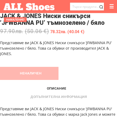
☰
ТЪРСЕНЕ
JACK & JONES Ниски сникърси
ЗА:
НАМАЛЕНИЕ!
‘JFWBANNA PU’ тъмнозелено / бяло
97.90
лв.
(50.06 €)
78.32
лв.
(40.04 €)
Представяме ви JACK & JONES Ниски сникърси ‘JFWBANNA PU’
тъмнозелено / бяло. Това са обувки от производител JACK &
JONES.
НЕНАЛИЧЕН
ОПИСАНИЕ
ДОПЪЛНИТЕЛНА ИНФОРМАЦИЯ
Представяме ви JACK & JONES Ниски сникърси 'JFWBANNA PU'
тъмнозелено / бяло. Това са обувки с марка Jack Jones и можете