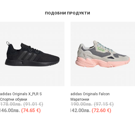
ПОДОБНИ ПРОДУКТИ
adidas Originals X_PLR S
adidas Originals Falcon
Спортни обувки
Маратонки
178.00
лв.
(91.01 €)
190.00
лв.
(97.15 €)
146.00
лв.
(74.65 €)
142.00
лв.
(72.60 €)