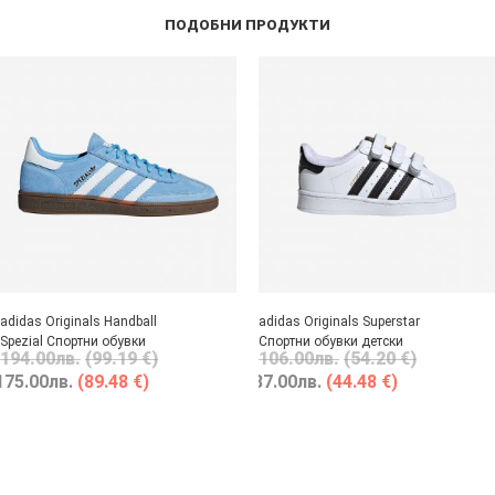
ПОДОБНИ ПРОДУКТИ
adidas Originals Handball
adidas Originals Superstar
Spezial Спортни обувки
Спортни обувки детски
194.00
лв.
(99.19 €)
106.00
лв.
(54.20 €)
175.00
лв.
(89.48 €)
87.00
лв.
(44.48 €)