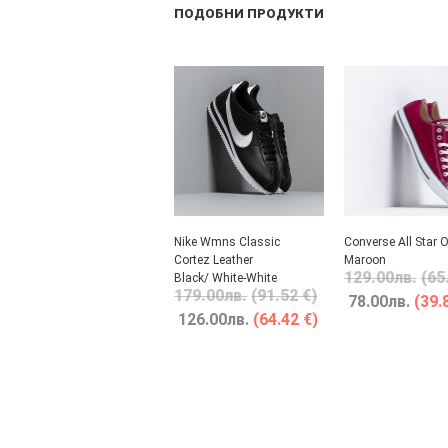
ПОДОБНИ ПРОДУКТИ
Nike Wmns Classic
Converse All Star 
Cortez Leather
Maroon
129.00
лв.
(65
Black/ White-White
179.00
лв.
(91.52 €)
78.00
лв.
(39.
126.00
лв.
(64.42 €)