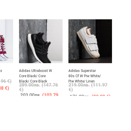
Ox
Adidas Ultraboost W
Adidas Superstar
Core Black/ Core
80s Cf W Ftw White/
.96 €)
Black/ Core Black
Ftw White/ Linen
289.00
лв.
(147.76
219.00
лв.
(111.97
88 €)
€)
€)
203.00
лв.
(103.79
176.00
лв.
(89.99 €)
€)