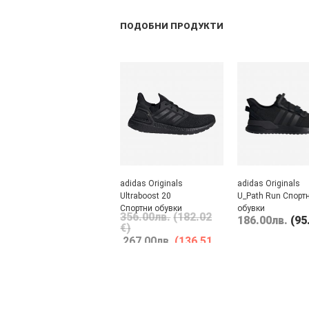
ПОДОБНИ ПРОДУКТИ
adidas Originals
adidas Originals
Ultraboost 20
U_Path Run Спорт
Спортни обувки
обувки
356.00
лв.
(182.02
186.00
лв.
(95
€)
267.00
лв.
(136.51
€)