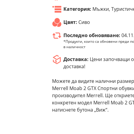
Категория:
Мъжки, Туристич
Цвят:
Сиво
Последно обновяване:
04.11
*Продукти, които са обновени преди по
в наличност
Доставка:
Цени започващи от
доставка!
Можете да видите налични размер
Merrell Moab 2 GTX Спортни обувки
производител Merrell. Ще откриет
конкретен модел Merrell Moab 2 G
натиснете бутона „Виж“.