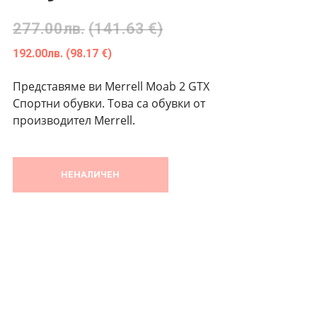
277.00
лв.
(141.63 €)
192.00
лв.
(98.17 €)
Представяме ви Merrell Moab 2 GTX
Спортни обувки. Това са обувки от
производител Merrell.
НЕНАЛИЧЕН