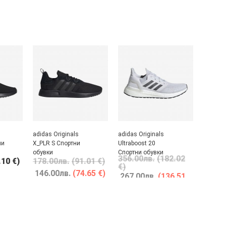
adidas Originals
adidas Originals
ни
X_PLR S Спортни
Ultraboost 20
обувки
Спортни обувки
356.00
лв.
(182.02
.10 €)
178.00
лв.
(91.01 €)
€)
146.00
лв.
(74.65 €)
267.00
лв.
(136.51
€)