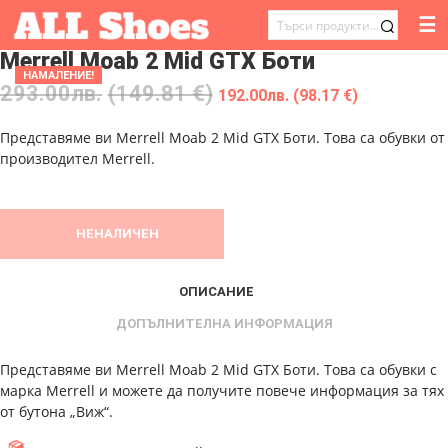
☰
ТЪРСЕНЕ
Merrell Moab 2 Mid GTX Боти
ЗА:
НАМАЛЕНИЕ!
293.00
лв.
(149.81 €)
192.00
лв.
(98.17 €)
Представяме ви Merrell Moab 2 Mid GTX Боти. Това са обувки от
производител Merrell.
НЕНАЛИЧЕН
ОПИСАНИЕ
ДОПЪЛНИТЕЛНА ИНФОРМАЦИЯ
Представяме ви Merrell Moab 2 Mid GTX Боти. Това са обувки с
марка Merrell и можете да получите повече информация за тях
от бутона „Виж“.