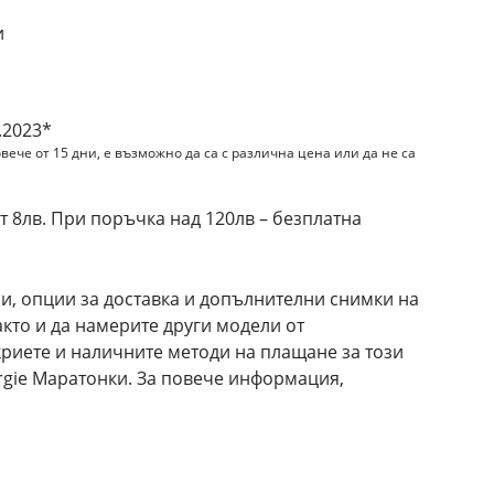
и
.2023*
вече от 15 дни, е възможно да са с различна цена или да не са
 8лв. При поръчка над 120лв – безплатна
и, опции за доставка и допълнителни снимки на
акто и да намерите други модели от
криете и наличните методи на плащане за този
rgie Маратонки. За повече информация,