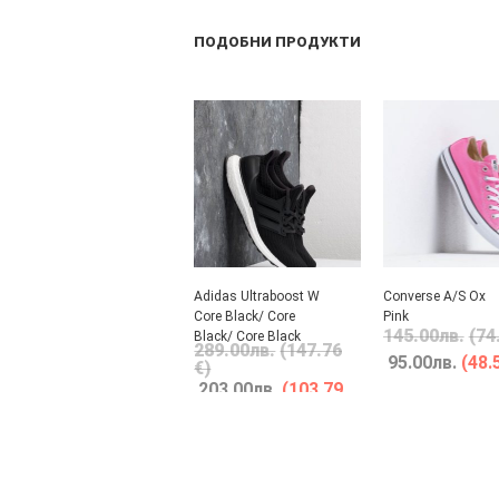
ПОДОБНИ ПРОДУКТИ
Adidas Ultraboost W
Converse A/S Ox
Core Black/ Core
Pink
145.00
лв.
(74
Black/ Core Black
289.00
лв.
(147.76
95.00
лв.
(48.
€)
203.00
лв.
(103.79
€)