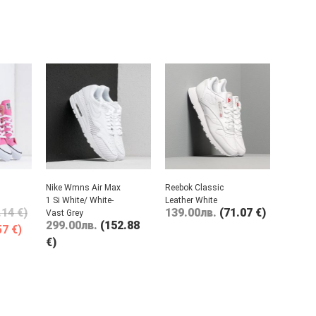
Nike Wmns Air Max
Reebok Classic
1 Si White/ White-
Leather White
.14 €)
139.00
лв.
(71.07 €)
Vast Grey
299.00
лв.
(152.88
57 €)
€)