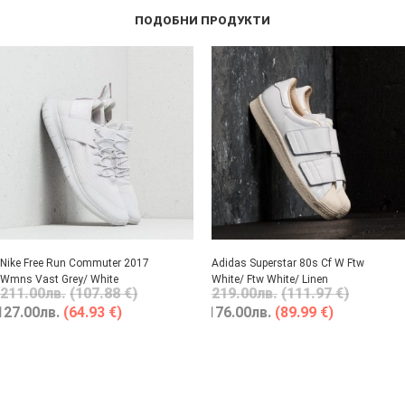
ПОДОБНИ ПРОДУКТИ
Nike Free Run Commuter 2017
Adidas Superstar 80s Cf W Ftw
Wmns Vast Grey/ White
White/ Ftw White/ Linen
211.00
лв.
(107.88 €)
219.00
лв.
(111.97 €)
127.00
лв.
(64.93 €)
176.00
лв.
(89.99 €)