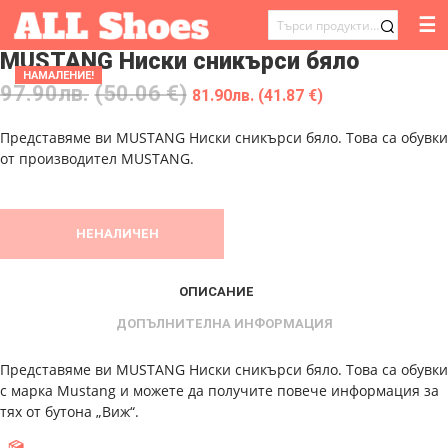
☰
ТЪРСЕНЕ
MUSTANG Ниски сникърси бяло
ЗА:
НАМАЛЕНИЕ!
97.90
лв.
(50.06 €)
81.90
лв.
(41.87 €)
Представяме ви MUSTANG Ниски сникърси бяло. Това са обувки
от производител MUSTANG.
НЕНАЛИЧЕН
ОПИСАНИЕ
ДОПЪЛНИТЕЛНА ИНФОРМАЦИЯ
Представяме ви MUSTANG Ниски сникърси бяло. Това са обувки
с марка Mustang и можете да получите повече информация за
тях от бутона „Виж“.