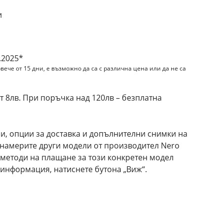
и
.2025*
вече от 15 дни, е възможно да са с различна цена или да не са
 8лв. При поръчка над 120лв – безплатна
и, опции за доставка и допълнителни снимки на
а намерите други модели от производител Nero
е методи на плащане за този конкретен модел
 информация, натиснете бутона „Виж“.