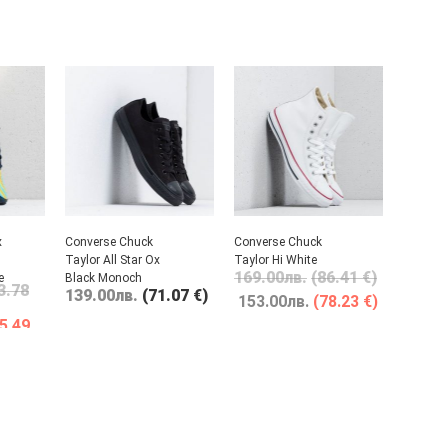
x
Converse Chuck
Converse Chuck
Taylor All Star Ox
Taylor Hi White
169.00
лв.
(86.41 €)
e
Black Monoch
3.78
139.00
лв.
(71.07 €)
153.00
лв.
(78.23 €)
5.49