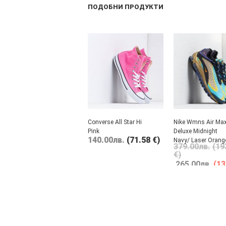
ПОДОБНИ ПРОДУКТИ
Converse All Star Hi
Nike Wmns Air Ma
Pink
Deluxe Midnight
140.00
лв.
(71.58 €)
Navy/ Laser Orang
379.00
лв.
(19
€)
265.00
лв.
(13
€)