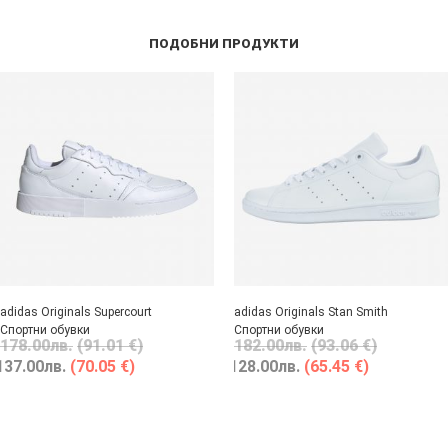
ПОДОБНИ ПРОДУКТИ
adidas Originals Supercourt
adidas Originals Stan Smith
Спортни обувки
Спортни обувки
178.00
лв.
(91.01 €)
182.00
лв.
(93.06 €)
137.00
лв.
(70.05 €)
128.00
лв.
(65.45 €)