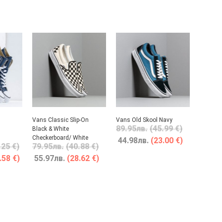
Vans Classic Slip-On
Vans Old Skool Navy
89.95
лв.
(45.99 €)
Black & White
Checkerboard/ White
44.98
лв.
(23.00 €)
.25 €)
79.95
лв.
(40.88 €)
.58 €)
55.97
лв.
(28.62 €)