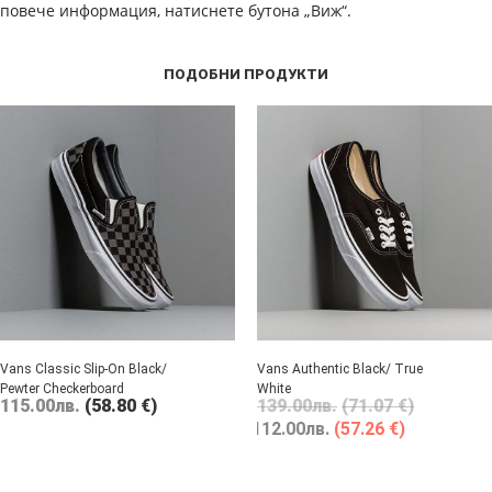
повече информация, натиснете бутона „Виж“.
ПОДОБНИ ПРОДУКТИ
Vans Classic Slip-On Black/
Vans Authentic Black/ True
Pewter Checkerboard
White
115.00
лв.
(58.80 €)
139.00
лв.
(71.07 €)
112.00
лв.
(57.26 €)