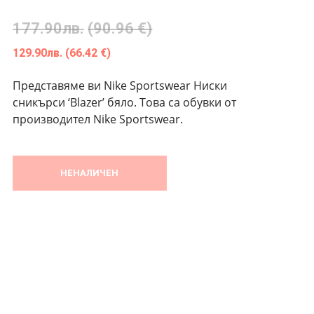
177.90
лв.
(90.96 €)
129.90
лв.
(66.42 €)
Представяме ви Nike Sportswear Ниски
сникърси ‘Blazer’ бяло. Това са обувки от
производител Nike Sportswear.
НЕНАЛИЧЕН