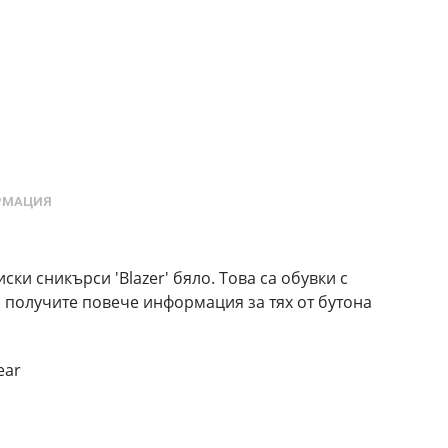
РМАЦИЯ
ски сникърси 'Blazer' бяло. Това са обувки с
а получите повече информация за тях от бутона
ear