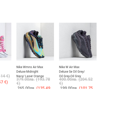
Nike Wmns Air Max
Nike W Air Max
Deluxe Midnight
Deluxe Se Oil Grey/
.14 €)
Navy/ Laser Orange
Oil Grey-Oil Grey
379.00
лв.
(193.78
400.00
лв.
(204.52
57 €)
€)
€)
265.00
лв.
(135.49
199.00
лв.
(101.75
€)
€)